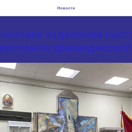
Новости
итанники отделения наст
 посетили краеведческий