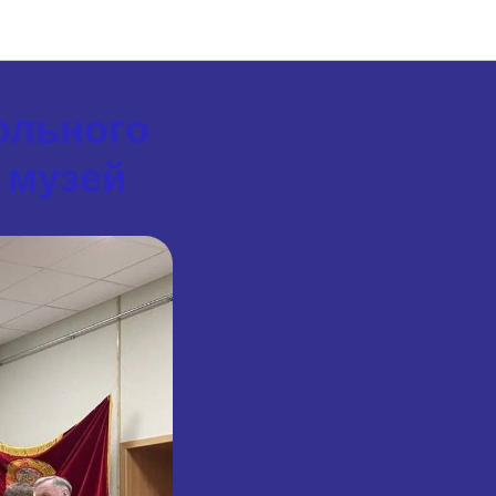
ольного
 музей