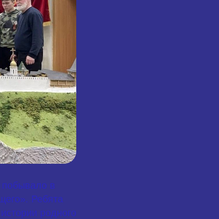
 побывало в
щего». Ребята
 истории родного