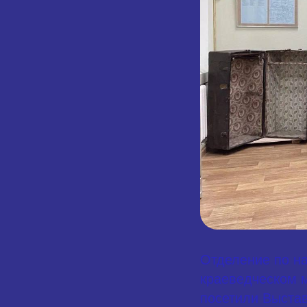
Отделение по на
краеведческом м
посетили Выстав