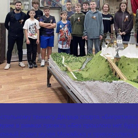
стольному теннису Дворца спорта «Багратион»
узее в рамках проекта «Без прошлого нет буду
очный отдел музея Можайска и прикоснулись к