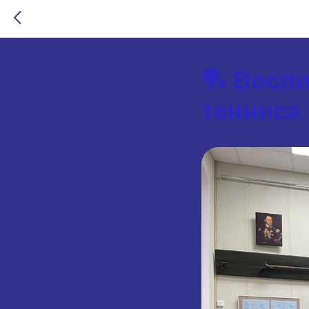
🏓 Восп
тенниса