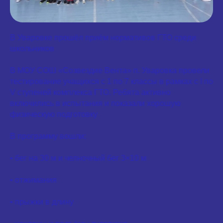
В Уваровке прошёл приём нормативов ГТО среди
школьников
В МОУ СОШ «Созвездие Вента» п. Уваровка провели
тестирование учащихся с 1 по 7 классы в рамках с I по
V ступеней комплекса ГТО. Ребята активно
включились в испытания и показали хорошую
физическую подготовку
В программу вошли:
• бег на 30 м и челночный бег 3×10 м
• отжимания
• прыжки в длину