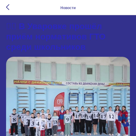
Новости
🏃‍♂️ В Уваровке прошёл
приём нормативов ГТО
среди школьников