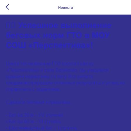
Новости
🏃‍♂️ Успешное выполнение
беговых норм ГТО в МОУ
СОШ «Перспектива»!
Центр тестирования ГТО посетил школу
«Перспектива» в селе Борисово, где учащиеся
сдавали нормативы по бегу. Все ребята
продемонстрировали отличные результаты и успешно
справились с заданиями.
Сдавали беговые нормативы:
• Бег на 30 м – I-V ступени
• Бег на 60 м – VI ступень
• Шестиминутный бег – I ступень