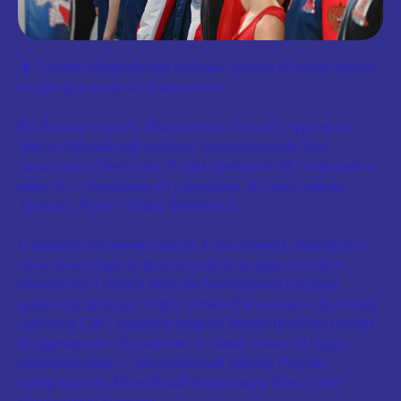
🥊 Турнир «Можайский рубеж» собрал 92 спортсмена
во Дворце спорта «Багратион»
Во Дворце спорта «Багратион» прошёл турнир по
боксу «Можайский рубеж», посвящённый Дню
защитника Отечества. К нам приехали 92 спортсмена
вместе с тренерами из Одинцово, Волоколамска,
Троицка, Рузы и Наро-Фоминска.
С приветственным словом к участникам обратились
начальник отдела физической культуры и спорта
Можайского округа Максим Викторович Башаев,
директор Дворца спорта Семён Евгеньевич Долгачев,
участник СВО, кавалер ордена Мужества Константин
Владимирович Кузьменко, а также главный судья
соревнований — заслуженный тренер России,
председатель Можайской федерации бокса Олег