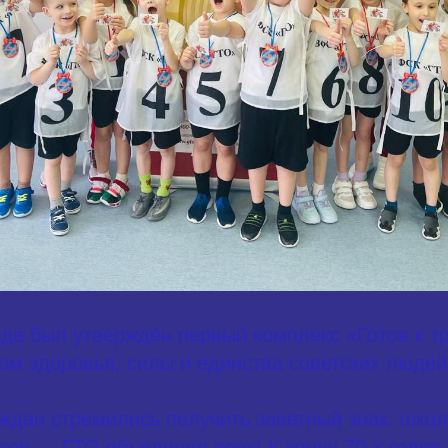
ода был утверждён первый комплекс «Готов к тр
м здоровья, силы и единства советских людей
дан стремились получить заветный знак: школ
зов — ГТО объединял всех! К концу 70-х годов