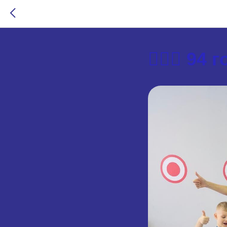
🏋🏼‍♂️ 9