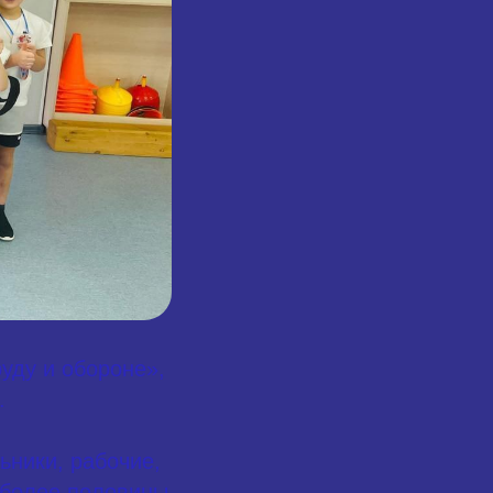
уду и обороне»,
.
ьники, рабочие,
 более половины