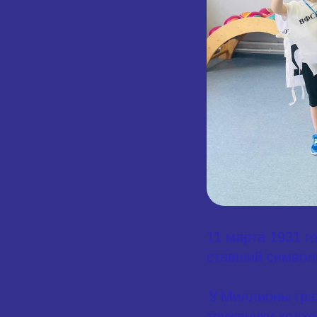
11 марта 1931 г
ставший символо
🏅Миллионы граж
труженики колхо