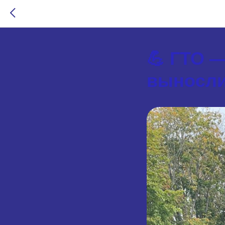
💪 ГТО —
выносли