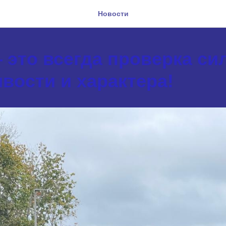
Новости
 это всегда проверка си
вости и характера!