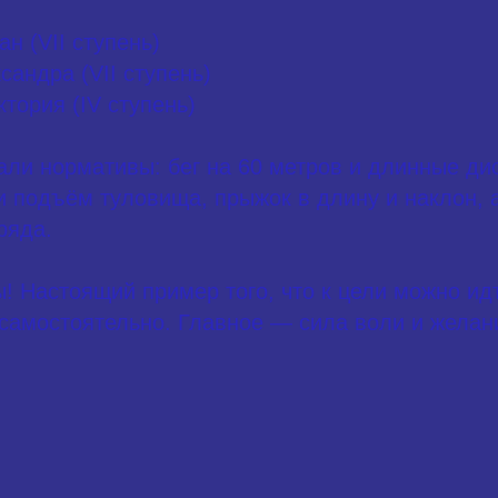
н (VII ступень)
сандра (VII ступень)
ктория (IV ступень)
ли нормативы: бег на 60 метров и длинные дист
и подъём туловища, прыжок в длину и наклон, 
ряда.
! Настоящий пример того, что к цели можно идт
 самостоятельно. Главное — сила воли и желан