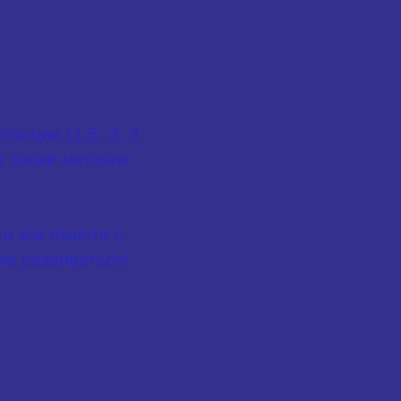
анции (1,5; 2; 3
а также метание
и как вместе с
ие развиваться!