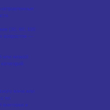
, направленные
сти.
ие (30, 60, 100
их возрастов —
 или низкой
категорий.
сного мяча или
сс по
й винтовки и