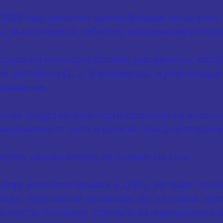
 2025 году включает разнообразные испытания
ы, выносливости, гибкости, координации и скоро
пытания включают беговые дисциплины: коротк
ие дистанции (1, 2, 3 километра), а для младш
движение.
ения представлены подтягиваниями на высокой
жиманиями от пола и рывком гири для старших 
веряет наклон вперед из положения стоя.
бору включают прыжки в длину, метание тенни
ряда, поднимание туловища, бег на лыжах, кро
стности, плавание, стрельбу из пневматическо