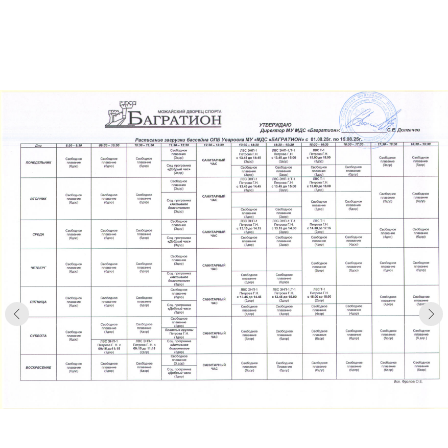
Ледовая арена:
8 (496) 382-11-50
Плавательный центр:
8 (496) 382-55-52
ФОК «Арсенал»:
8 (496) 384-77-07
ФОК «Уваровка»:
8 (496) 386-92-02
Центр тестирования ГТО:
8 (496) 382-34-36
info@bagration-sport.ru