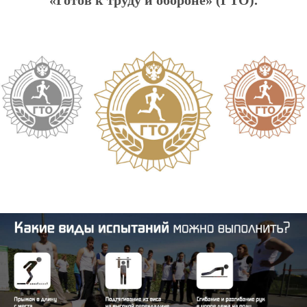
«Готов к труду и обороне» (ГТО).
Ледовая арена:
8 (496) 382-11-50
Плавательный центр:
8 (496) 382-55-52
ФОК «Арсенал»:
8 (496) 384-77-07
ФОК «Уваровка»:
8 (496) 386-92-02
Центр тестирования ГТО:
8 (496) 382-34-36
info@bagration-sport.ru