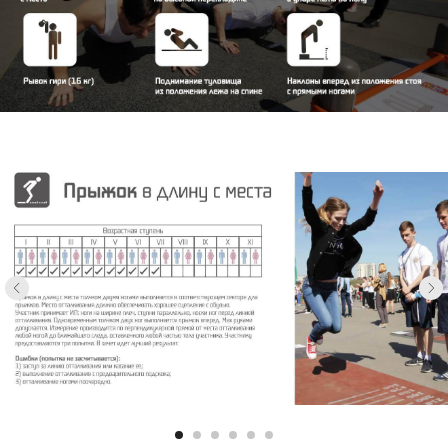
О НАС
РАСПИСАНИЕ
АБОНЕМЕНТЫ
г. Можайск, ул. Мира, 15
СПОРТИВНАЯ ШКОЛА
Ежедневно 06:00 – 23:00
АЛЛЕЯ СЛАВЫ
НОВОСТИ
Ледовая арена:
8 (496) 382-11-50
ДОКУМЕНТЫ
Плавательный центр:
8 (496) 382-55-52
ВАКАНСИИ
Мы используем файлы cookie для
персонализации сервисов и повышения
удобства пользования сайтом. Если
вы не согласны на их использование, поменяйте
настройки браузера.